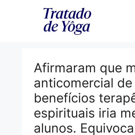
Pular
para
o
conteúdo
Afirmaram que m
anticomercial de
benefícios terap
espirituais iria 
alunos. Equivoc