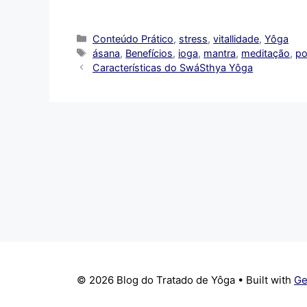
Categorias
Conteúdo Prático
,
stress
,
vitallidade
,
Yôga
Tags
ásana
,
Benefícios
,
ioga
,
mantra
,
meditação
,
po
Características do SwáSthya Yôga
© 2026 Blog do Tratado de Yôga
• Built with
Ge