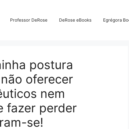
Professor DeRose
DeRose eBooks
Egrégora Bo
inha postura
 não oferecer
êuticos nem
me fazer perder
aram-se!