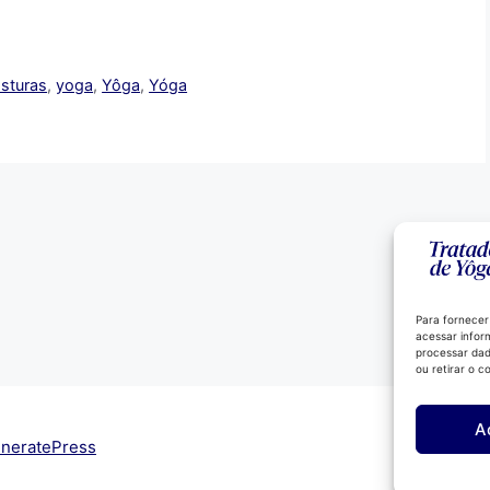
sturas
,
yoga
,
Yôga
,
Yóga
Para fornecer
acessar infor
processar dad
ou retirar o 
A
neratePress