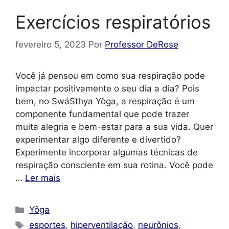
Exercícios respiratórios
fevereiro 5, 2023
Por
Professor DeRose
Você já pensou em como sua respiração pode
impactar positivamente o seu dia a dia? Pois
bem, no SwáSthya Yôga, a respiração é um
componente fundamental que pode trazer
muita alegria e bem-estar para a sua vida. Quer
experimentar algo diferente e divertido?
Experimente incorporar algumas técnicas de
respiração consciente em sua rotina. Você pode
…
Ler mais
Categorias
Yôga
Tags
esportes
,
hiperventilação
,
neurônios
,