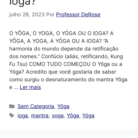
ióga?
julho 28, 2023
Por
Professor DeRose
O YÔGA, O YOGA, O YÓGA OU O IOGA? A
YÔGA, A YOGA, A YÓGA OU A IOGA? “A
harmonia do mundo depende da retificação
dos nomes.” Confúcio (aliás, retificando, Kung
Fu Tsu) COMO TUDO COMEÇOU O Yôga ou a
Yóga? Acredito que você gostaria de saber
como surgiu o desnaturamento do mantra Yôga
e …
Ler mais
Categorias
Sem Categoria
,
Yôga
Tags
ioga
,
mantra
,
yoga
,
Yôga
,
Yóga