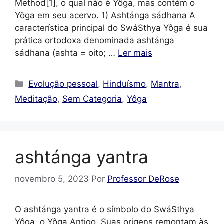
Method[1], o qual não é Yôga, mas contém o
Yôga em seu acervo. 1) Ashtánga sádhana A
característica principal do SwáSthya Yôga é sua
prática ortodoxa denominada ashtánga
sádhana (ashta = oito; …
Ler mais
Categorias
Evolução pessoal
,
Hinduísmo
,
Mantra
,
Meditação
,
Sem Categoria
,
Yôga
ashtánga yantra
novembro 5, 2023
Por
Professor DeRose
O ashtánga yantra é o símbolo do SwáSthya
Yôga, o Yôga Antigo. Suas origens remontam às