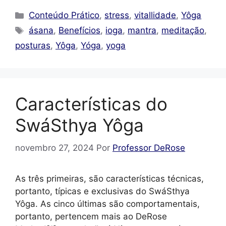
Categorias
Conteúdo Prático
,
stress
,
vitallidade
,
Yôga
Tags
ásana
,
Benefícios
,
ioga
,
mantra
,
meditação
,
posturas
,
Yôga
,
Yóga
,
yoga
Características do
SwáSthya Yôga
novembro 27, 2024
Por
Professor DeRose
As três primeiras, são características técnicas,
portanto, típicas e exclusivas do SwáSthya
Yôga. As cinco últimas são comportamentais,
portanto, pertencem mais ao DeRose