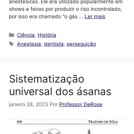
anestésicas. Ele era utilizado popularmente em
shows e feiras por produzir o riso incontrolado,
por isso era chamado “o gás …
Ler mais
Categorias
Ciência
,
História
Tags
Anestesia
,
dentista
,
perseguição
Sistematização
universal dos ásanas
janeiro 28, 2023
Por
Professor DeRose