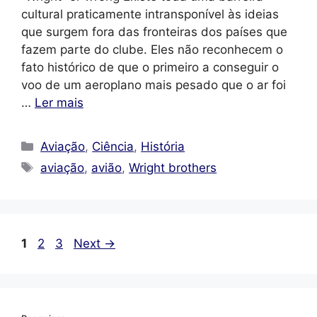
cultural praticamente intransponível às ideias
que surgem fora das fronteiras dos países que
fazem parte do clube. Eles não reconhecem o
fato histórico de que o primeiro a conseguir o
voo de um aeroplano mais pesado que o ar foi
…
Ler mais
Categorias
Aviação
,
Ciência
,
História
Tags
aviação
,
avião
,
Wright brothers
Page
Page
Page
1
2
3
Next
→