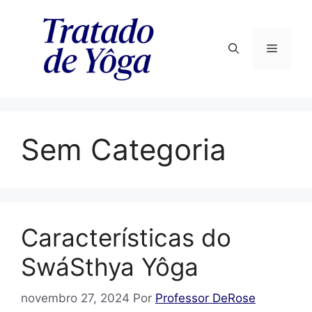
Pular
para
o
Menu
conteúdo
Sem Categoria
Características do
SwáSthya Yôga
novembro 27, 2024
Por
Professor DeRose