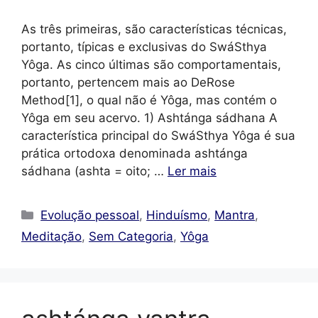
As três primeiras, são características técnicas,
portanto, típicas e exclusivas do SwáSthya
Yôga. As cinco últimas são comportamentais,
portanto, pertencem mais ao DeRose
Method[1], o qual não é Yôga, mas contém o
Yôga em seu acervo. 1) Ashtánga sádhana A
característica principal do SwáSthya Yôga é sua
prática ortodoxa denominada ashtánga
sádhana (ashta = oito; …
Ler mais
Categorias
Evolução pessoal
,
Hinduísmo
,
Mantra
,
Meditação
,
Sem Categoria
,
Yôga