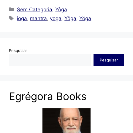
Categorias
Sem Categoria
,
Yôga
Tags
ioga
,
mantra
,
yoga
,
Yôga
,
Yóga
Pesquisar
Pesquisar
Egrégora Books