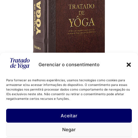
Gerenciar o consentimento
Para fornecer as melhores experiências, usamos tecnologias como cookies para
armazenar e/ou acessar informações do dispositivo. O consentimento para essas
Comprar
tecnologias nos permitirá processar dados como comportamento de navegação ou
IDs exclusivos neste site. Não consentir ou retirar o consentimento pode afetar
negativamente certos recursos e funções.
Aceitar
Instagram
LinkedIn
Negar
YouTube