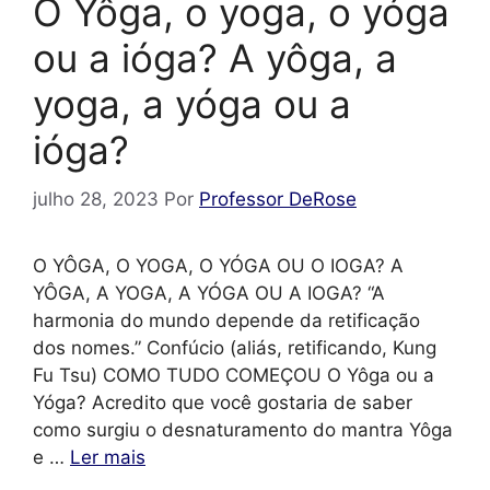
O Yôga, o yoga, o yóga
ou a ióga? A yôga, a
yoga, a yóga ou a
ióga?
julho 28, 2023
Por
Professor DeRose
O YÔGA, O YOGA, O YÓGA OU O IOGA? A
YÔGA, A YOGA, A YÓGA OU A IOGA? “A
harmonia do mundo depende da retificação
dos nomes.” Confúcio (aliás, retificando, Kung
Fu Tsu) COMO TUDO COMEÇOU O Yôga ou a
Yóga? Acredito que você gostaria de saber
como surgiu o desnaturamento do mantra Yôga
e …
Ler mais