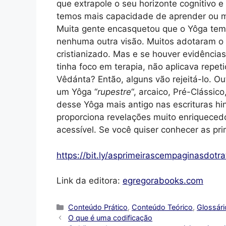
que extrapole o seu horizonte cognitivo
temos mais capacidade de aprender ou mu
Muita gente encasquetou que o Yôga tem 
nenhuma outra visão. Muitos adotaram o 
cristianizado. Mas e se houver evidência
tinha foco em terapia, não aplicava rep
Vêdánta? Então, alguns vão rejeitá-lo. Ou
um Yôga “
rupestre
“, arcaico, Pré-Clássic
desse Yôga mais antigo nas escrituras hi
proporciona revelações muito enriqueced
acessível. Se você quiser conhecer as prim
https://bit.ly/asprimeirascempaginasdotr
Link da editora:
egregorabooks.com
Categorias
Conteúdo Prático
,
Conteúdo Teórico
,
Glossári
O que é uma codificação