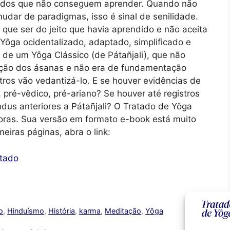
 e dos que não conseguem aprender. Quando não
dar de paradigmas, isso é sinal de senilidade.
que ser do jeito que havia aprendido e não aceita
Yôga ocidentalizado, adaptado, simplificado e
s de um Yôga Clássico (de Pátañjali), que não
etição dos ásanas e não era de fundamentação
tros vão vedantizá-lo. E se houver evidências de
o, pré-vêdico, pré-ariano? Se houver até registros
ndus anteriores a Pátañjali? O Tratado de Yôga
oras. Sua versão em formato e-book está muito
eiras páginas, abra o link:
atado
o
,
Hinduísmo
,
História
,
karma
,
Meditação
,
Yôga