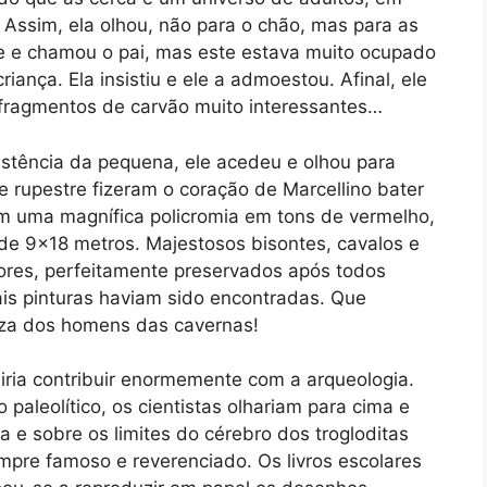
 Assim, ela olhou, não para o chão, mas para as
te e chamou o pai, mas este estava muito ocupado
ança. Ela insistiu e ele a admoestou. Afinal, ele
fragmentos de carvão muito interessantes…
stência da pequena, ele acedeu e olhou para
e rupestre fizeram o coração de Marcellino bater
om uma magnífica policromia em tons de vermelho,
 de 9×18 metros. Majestosos bisontes, cavalos e
ores, perfeitamente preservados após todos
ais pinturas haviam sido encontradas. Que
eza dos homens das cavernas!
ria contribuir enormemente com a arqueologia.
o paleolítico, os cientistas olhariam para cima e
 e sobre os limites do cérebro dos trogloditas
empre famoso e reverenciado. Os livros escolares