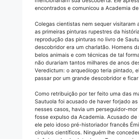
mencionariam sua descoberta. Ele apres
encontrados e comunicou a Academia de 
Colegas cientistas nem sequer visitaram
as primeiras pinturas rupestres da histó
reprodução das pinturas no livro de Saut
descobridor era um charlatão. Homens da
belos animais e com técnicas de tal form
não durariam tantos milhares de anos de
Veredictum: o arqueólogo teria pintado, 
passar por um grande descobridor e ficar
Como retribuição por ter feito uma das m
Sautuola foi acusado de haver forjado a
nesses casos, havia um perseguidor-mor 
fosse expulso da Academia. Acusado de
ele pelo idoso pré-historiador francês Émi
círculos científicos. Ninguém lhe conced