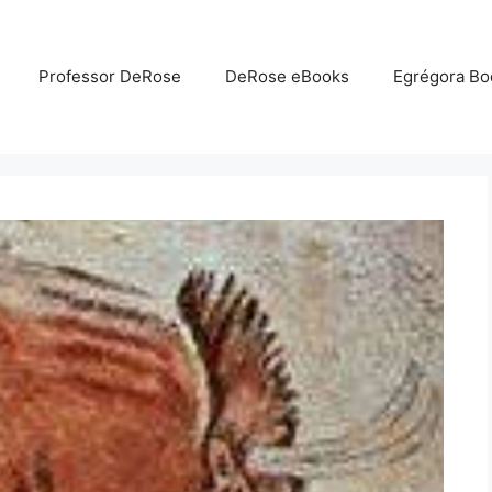
Professor DeRose
DeRose eBooks
Egrégora Bo