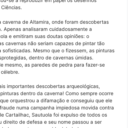
sou-se a reproduzir em papel os desenhos
Ciências.
 a caverna de Altamira, onde foram descobertas
ria. Apenas analisaram cuidadosamente a
uola e emitiram suas doutas opiniões: o
s cavernas não seriam capazes de pintar tão
a sofisticadas. Mesmo que o fizessem, as pinturas
sprotegidas, dentro de cavernas úmidas.
ele mesmo, as paredes de pedra para fazer-se
 célebre.
ais importantes descobertas arqueológicas,
s pinturas dentro da caverna! Como sempre ocorre
que orquestrou a difamação e conseguiu que ele
 fraude numa campanha impiedosa movida contra
le Cartailhac, Sautuola foi expulso de todos os
eu direito de defesa e seu nome passou a ser