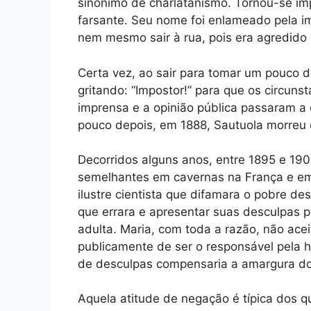
sinônimo de charlatanismo. Tornou-se i
farsante. Seu nome foi enlameado pela i
nem mesmo sair à rua, pois era agredido
Certa vez, ao sair para tomar um pouco d
gritando: “Impostor!” para que os circuns
imprensa e a opinião pública passaram a
pouco depois, em 1888, Sautuola morreu
Decorridos alguns anos, entre 1895 e 190
semelhantes em cavernas na França e em 
ilustre cientista que difamara o pobre de
que errara e apresentar suas desculpas p
adulta. Maria, com toda a razão, não ace
publicamente de ser o responsável pela 
de desculpas compensaria a amargura dos 
Aquela atitude de negação é típica dos q