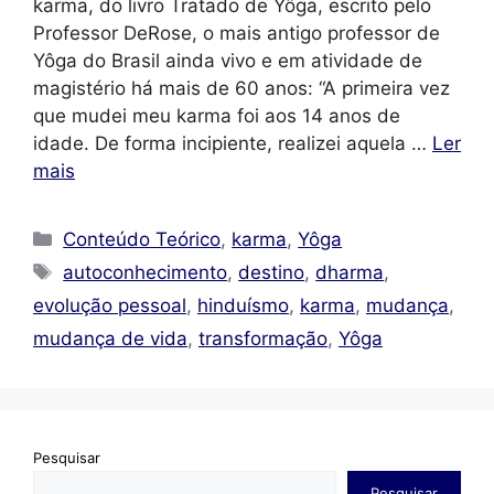
karma, do livro Tratado de Yôga, escrito pelo
Professor DeRose, o mais antigo professor de
Yôga do Brasil ainda vivo e em atividade de
magistério há mais de 60 anos: “A primeira vez
que mudei meu karma foi aos 14 anos de
idade. De forma incipiente, realizei aquela …
Ler
mais
Categorias
Conteúdo Teórico
,
karma
,
Yôga
Tags
autoconhecimento
,
destino
,
dharma
,
evolução pessoal
,
hinduísmo
,
karma
,
mudança
,
mudança de vida
,
transformação
,
Yôga
Pesquisar
Pesquisar