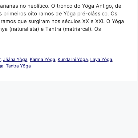
-arianas no neolítico. O tronco do Yôga Antigo, de
 primeiros oito ramos de Yôga pré-clássico. Os
ramos que surgiram nos séculos XX e XXI. O Yôga
 (naturalista) e Tantra (matriarcal). Os
r
,
Jñána Yôga
,
Karma Yôga
,
Kundaliní Yôga
,
Laya Yôga
,
ga
,
Tantra Yôga