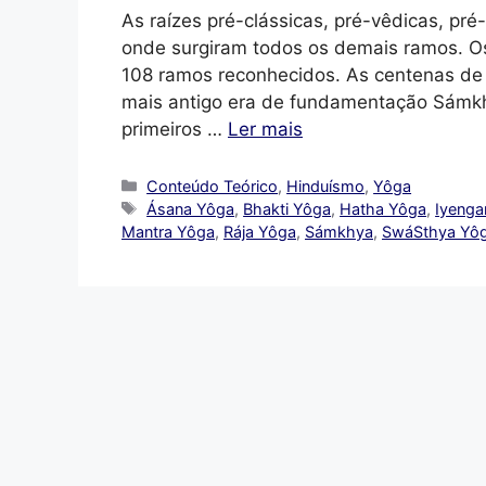
As raízes pré-clássicas, pré-vêdicas, pré
onde surgiram todos os demais ramos. Os
108 ramos reconhecidos. As centenas de 
mais antigo era de fundamentação Sámkhya
primeiros …
Ler mais
Categorias
Conteúdo Teórico
,
Hinduísmo
,
Yôga
Tags
Ásana Yôga
,
Bhakti Yôga
,
Hatha Yôga
,
Iyenga
Mantra Yôga
,
Rája Yôga
,
Sámkhya
,
SwáSthya Yô