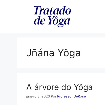
Pular
para
o
conteúdo
Jñána Yôga
A árvore do Yôga
janeiro 8, 2023
Por
Professor DeRose