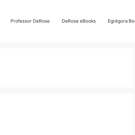
Professor DeRose
DeRose eBooks
Egrégora Bo