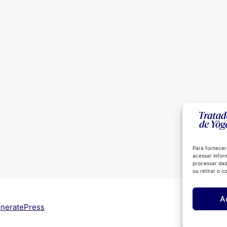
Para fornecer
acessar infor
processar dad
ou retirar o 
A
neratePress