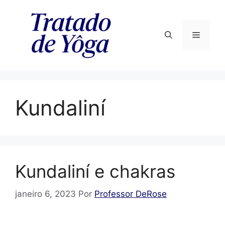
Pular
para
o
Menu
conteúdo
Kundaliní
Kundaliní e chakras
janeiro 6, 2023
Por
Professor DeRose