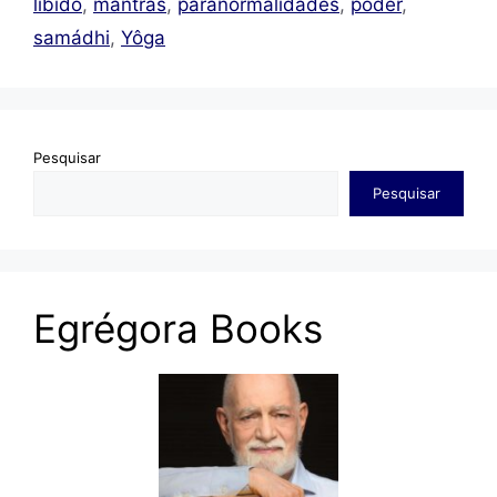
libido
,
mantras
,
paranormalidades
,
poder
,
samádhi
,
Yôga
Pesquisar
Pesquisar
Egrégora Books