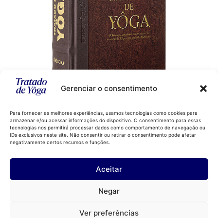
Gerenciar o consentimento
Para fornecer as melhores experiências, usamos tecnologias como cookies para
armazenar e/ou acessar informações do dispositivo. O consentimento para essas
Comprar
tecnologias nos permitirá processar dados como comportamento de navegação ou
IDs exclusivos neste site. Não consentir ou retirar o consentimento pode afetar
negativamente certos recursos e funções.
Aceitar
Instagram
LinkedIn
Negar
YouTube
Ver preferências
© 2026 Blog do Tratado de Yôga
• Built with