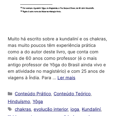
Muito há escrito sobre a kundaliní e os chakras,
mas muito poucos têm experiência prática
como a do autor deste livro, que conta com
mais de 60 anos como professor (é o mais
antigo professor de Yôga do Brasil ainda vivo e
em atividade no magistério) e com 25 anos de
viagens à Índia. Para …
Ler mais
Categorias
Conteúdo Prático
,
Conteúdo Teórico
,
Hinduísmo
,
Yôga
Tags
chakras
,
evolução interior
,
ioga
,
Kundaliní
,