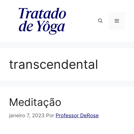
Pular
para
o
Menu
conteúdo
transcendental
Meditação
janeiro 7, 2023
Por
Professor DeRose