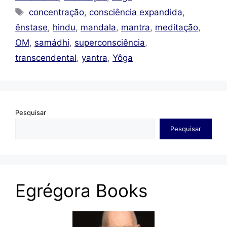
Tags
concentração
,
consciência expandida
,
ênstase
,
hindu
,
mandala
,
mantra
,
meditação
,
OM
,
samádhi
,
superconsciência
,
transcendental
,
yantra
,
Yôga
Pesquisar
Pesquisar
Egrégora Books